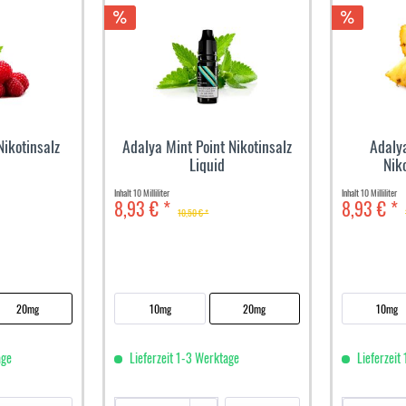
ikotinsalz
Adalya Mint Point Nikotinsalz
Adalya
Liquid
Nik
Inhalt
10 Milliliter
Inhalt
10 Milliliter
8,93 € *
8,93 € *
10,50 € *
20mg
10mg
20mg
10mg
age
Lieferzeit 1-3 Werktage
Lieferzeit