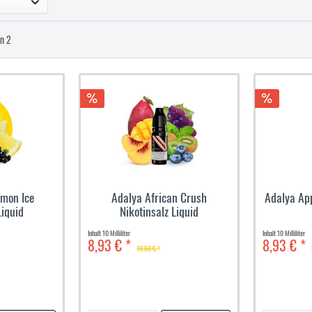
on
2
emon Ice
Adalya African Crush
Adalya App
Liquid
Nikotinsalz Liquid
Inhalt
10 Milliliter
Inhalt
10 Milliliter
8,93 € *
8,93 € *
10,50 € *