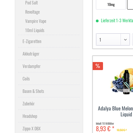
Pod Salt
10mg
Revoltage
Lieferzeit 1-3 Werkt
Vampire Vape
10ml Liquids
E-Zigaretten
Akkuträger
Verdampfer
Coils
Basen & Shots
Zubehör
Adalya Blue Melon
Liquid
Headshop
Inhalt
10 Milliliter
8,93 € *
Zippo X DBX
10,50 € *