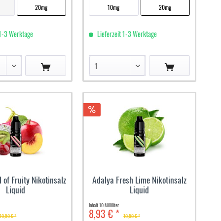
20mg
10mg
20mg
 1-3 Werktage
Lieferzeit 1-3 Werktage
 of Fruity Nikotinsalz
Adalya Fresh Lime Nikotinsalz
Liquid
Liquid
Inhalt
10 Milliliter
8,93 € *
10,50 € *
10,50 € *