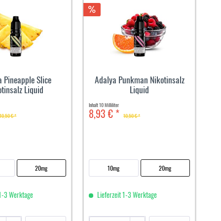
 Pineapple Slice
Adalya Punkman Nikotinsalz
otinsalz Liquid
Liquid
Inhalt
10 Milliliter
8,93 € *
10,50 € *
10,50 € *
20mg
10mg
20mg
 1-3 Werktage
Lieferzeit 1-3 Werktage