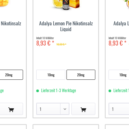
 Nikotinsalz
Adalya Lemon Pie Nikotinsalz
Adalya L
Liquid
Inhalt
10 Milliliter
Inhalt
10 Milliliter
8,93 € *
8,93 € *
10,50 € *
20mg
10mg
20mg
10mg
age
Lieferzeit 1-3 Werktage
Lieferzeit