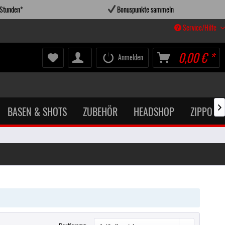
 Stunden*
Bonuspunkte sammeln
Service/Hilfe
0,00 € *
Anmelden
BASEN & SHOTS
ZUBEHÖR
HEADSHOP
ZIPPO X
