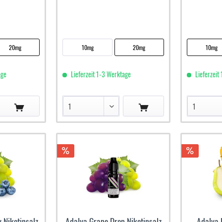
20mg
10mg
20mg
10mg
age
Lieferzeit 1-3 Werktage
Lieferzeit
 Nikotinsalz
Adalya Grape Drop Nikotinsalz
Adalya 