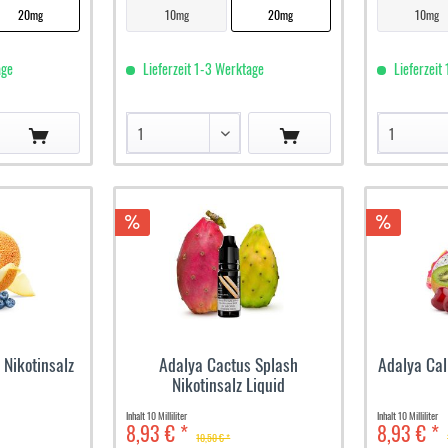
20mg
10mg
20mg
10mg
age
Lieferzeit 1-3 Werktage
Lieferzeit
 Nikotinsalz
Adalya Cactus Splash
Adalya Call
Nikotinsalz Liquid
Inhalt
10 Milliliter
Inhalt
10 Milliliter
8,93 € *
8,93 € *
10,50 € *