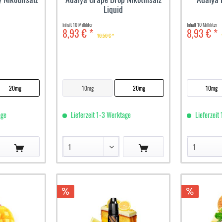
Liquid
Inhalt
10 Milliliter
Inhalt
10 Milliliter
8,93 € *
8,93 € *
10,50 € *
20mg
10mg
20mg
10mg
age
Lieferzeit 1-3 Werktage
Lieferzeit