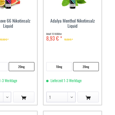
ove 66 Nikotinsalz
Adalya Menthol Nikotinsalz
Liquid
Liquid
Inhalt
10 Milliliter
8,93 € *
10,50 € *
10,50 € *
20mg
10mg
20mg
 1-3 Werktage
Lieferzeit 1-3 Werktage