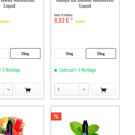
Liquid
Liquid
Inhalt
10 Milliliter
8,93 € *
10,50 € *
10,50 € *
20mg
10mg
20mg
 1-3 Werktage
Lieferzeit 1-3 Werktage