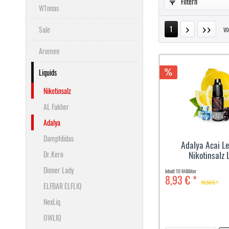
Filtern
W1nnas
1
v
Sale
Aromen
Liquids
Nikotinsalz
AL Fakher
Adalya
Dampfdidas
Adalya Acai L
Nikotinsalz 
Dr.Kero
Dinner Lady
Inhalt
10 Milliliter
8,93 € *
10,50 € *
ELFBAR ELFLIQ
NexLiq
OWLIQ