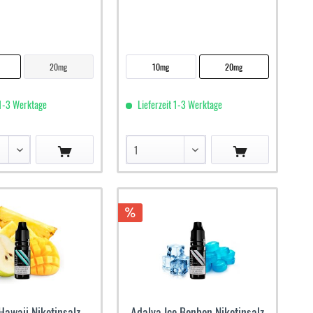
20mg
10mg
20mg
 1-3 Werktage
Lieferzeit 1-3 Werktage
Hawaii Nikotinsalz
Adalya Ice Bonbon Nikotinsalz