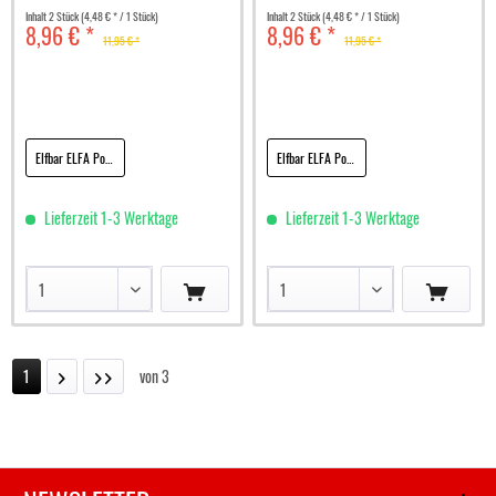
Inhalt
2 Stück
(4,48 € * / 1 Stück)
Inhalt
2 Stück
(4,48 € * / 1 Stück)
8,96 € *
8,96 € *
11,95 € *
11,95 € *
Elfbar ELFA Pod Hazelnut Coffee 20mg
Elfbar ELFA Pod Ice Tea Lemon 20mg
Lieferzeit 1-3 Werktage
Lieferzeit 1-3 Werktage
1
von
3