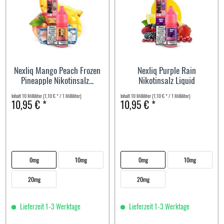
Nexliq Mango Peach Frozen
Nexliq Purple Rain
Pineapple Nikotinsalz...
Nikotinsalz Liquid
Inhalt
10 Milliliter
(1,10 € * / 1 Milliliter)
Inhalt
10 Milliliter
(1,10 € * / 1 Milliliter)
10,95 € *
10,95 € *
0mg
10mg
0mg
10mg
20mg
20mg
Lieferzeit 1-3 Werktage
Lieferzeit 1-3 Werktage