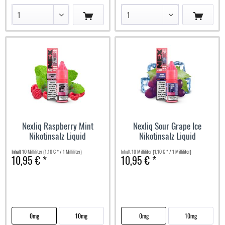
Nexliq Raspberry Mint
Nexliq Sour Grape Ice
Nikotinsalz Liquid
Nikotinsalz Liquid
Inhalt
10 Milliliter
(1,10 € * / 1 Milliliter)
Inhalt
10 Milliliter
(1,10 € * / 1 Milliliter)
10,95 € *
10,95 € *
0mg
10mg
0mg
10mg