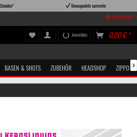
 Stunden*
Bonuspunkte sammeln
Service/Hilfe
0,00 € *
Anmelden
BASEN & SHOTS
ZUBEHÖR
HEADSHOP
ZIPPO X
