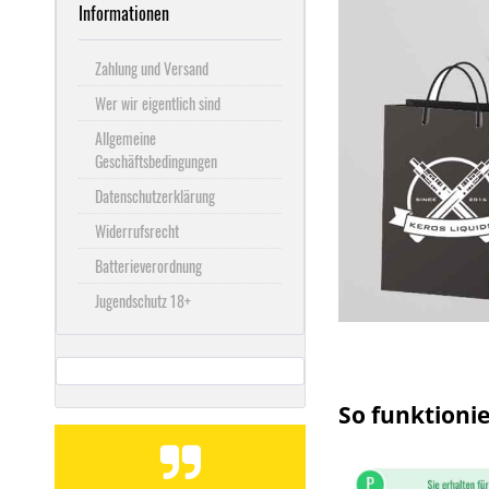
Informationen
Zahlung und Versand
Wer wir eigentlich sind
Allgemeine
Geschäftsbedingungen
Datenschutzerklärung
Widerrufsrecht
Batterieverordnung
Jugendschutz 18+
So funktionie