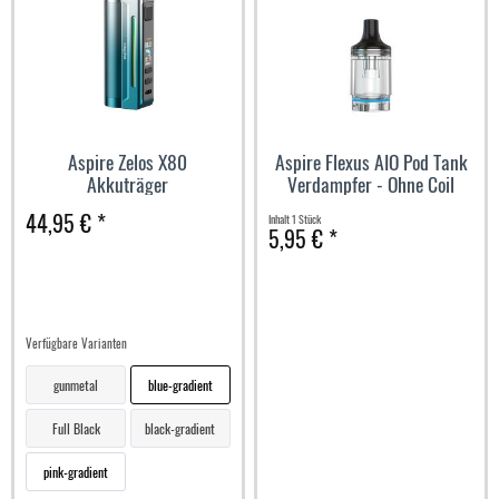
Aspire Zelos X80
Aspire Flexus AIO Pod Tank
Akkuträger
Verdampfer - Ohne Coil
44,95 € *
Inhalt
1 Stück
5,95 € *
Verfügbare Varianten
gunmetal
blue-gradient
Full Black
black-gradient
pink-gradient