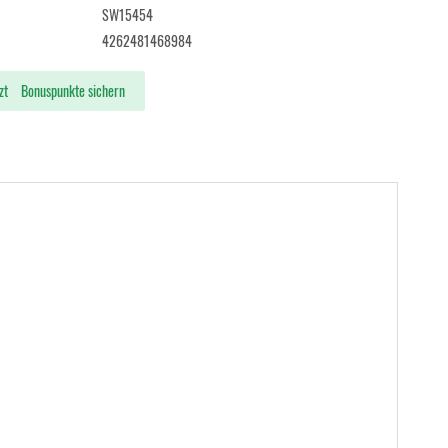
SW15454
4262481468984
zt
Bonuspunkte sichern