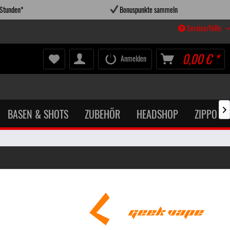
 Stunden*
Bonuspunkte sammeln
Service/Hilfe
0,00 € *
Anmelden
BASEN & SHOTS
ZUBEHÖR
HEADSHOP
ZIPPO X
