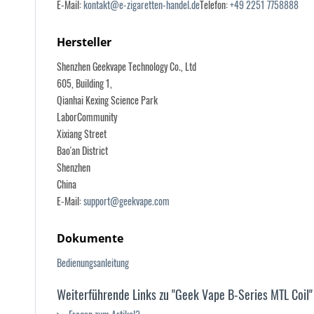
E-Mail:
kontakt@e-zigaretten-handel.de
Telefon:
+49 2251 7758888
Hersteller
Shenzhen Geekvape Technology Co., Ltd
605, Building 1,
Qianhai Kexing Science Park
LaborCommunity
Xixiang Street
Bao'an District
Shenzhen
China
E-Mail:
support@geekvape.com
Dokumente
Bedienungsanleitung
Weiterführende Links zu "Geek Vape B-Series MTL Coil"