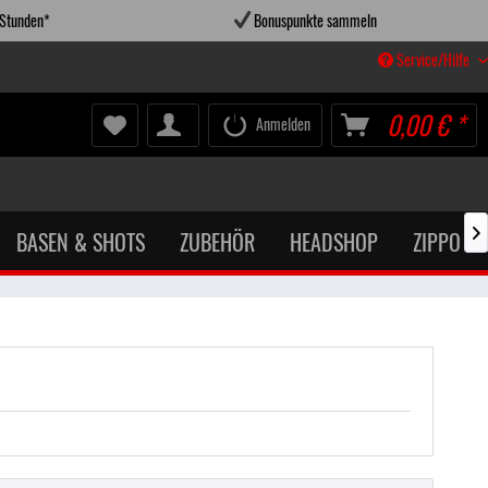
 Stunden*
Bonuspunkte sammeln
Service/Hilfe
0,00 € *
Anmelden
BASEN & SHOTS
ZUBEHÖR
HEADSHOP
ZIPPO X
