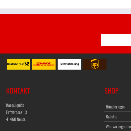
KONTAKT
SHOP
Kerosliquids
Händlerlogin
Erftstrasse 13
Rabatte
41460 Neuss
Wer wir eigentlic