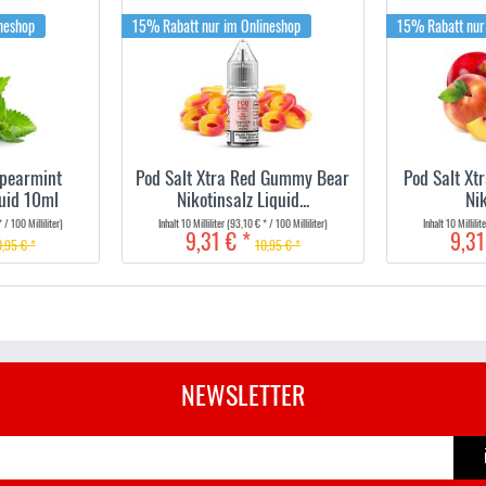
neshop
15% Rabatt nur im Onlineshop
15% Rabatt nur
Spearmint
Pod Salt Xtra Red Gummy Bear
Pod Salt Xt
quid 10ml
Nikotinsalz Liquid...
Nik
 / 100 Milliliter)
Inhalt
10 Milliliter
(93,10 € * / 100 Milliliter)
Inhalt
10 Millilit
9,31 € *
9,31
,95 € *
10,95 € *
NEWSLETTER