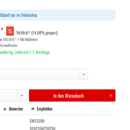
Rabatt nur im Onlineshop
 *
10,95 € *
(14,98% gespart)
ter (93,10 € * / 100 Milliliter)
 Versandkosten
andfertig, Lieferzeit 1-3 Werktage
In den
Warenkorb
Bewerten
Empfehlen
SW15209
4262394726256