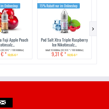
 im Onlineshop
15% Rabatt nur im Onlineshop
15% Rab
ra Fuji Apple Peach
Pod Salt Xtra Triple Raspberry
Pod
otinsalz...
Ice Nikotinsalz...
er
(93,10 € * / 100 Milliliter)
Inhalt
10 Milliliter
(93,10 € * / 100 Milliliter)
Inha
 € *
9,31 € *
10,95 € *
10,95 € *