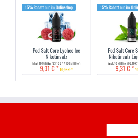
15% Rabatt nur im Onlineshop
15% Rabatt nur im Onli
Pod Salt Core Lychee Ice
Pod Salt Core 
Nikotinsalz
Nikotinsalz Li
Inhalt
10 Milliliter
(93,10 € * / 100 Milliliter)
Inhalt
10 Milliliter
(93,10 € *
9,31 € *
9,31 € *
10,95 € *
10