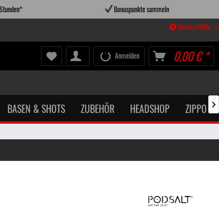
 Stunden*
Bonuspunkte sammeln
Service/Hilfe
0,00 € *
Anmelden
BASEN & SHOTS
ZUBEHÖR
HEADSHOP
ZIPPO X
