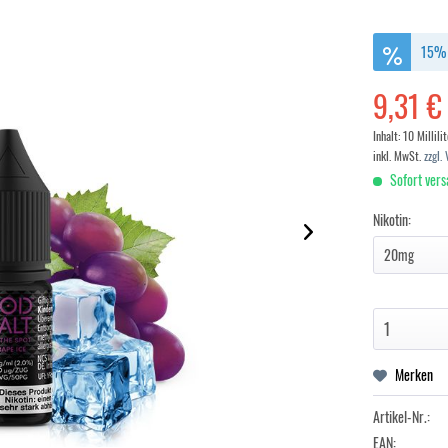
15% 
9,31 €
Inhalt:
10 Millili
inkl. MwSt.
zzgl.
Sofort vers
Nikotin:
Merken
Artikel-Nr.:
EAN: