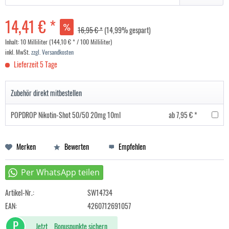
14,41 € *
16,95 € *
(14,99% gespart)
Inhalt:
10 Milliliter (144,10 € * / 100 Milliliter)
inkl. MwSt.
zzgl. Versandkosten
Lieferzeit 5 Tage
Zubehör direkt mitbestellen
POPDROP Nikotin-Shot 50/50 20mg 10ml
ab 7,95 € *
Merken
Bewerten
Empfehlen
Artikel-Nr.:
SW14734
EAN:
4260712691057
P
Jetzt
Bonuspunkte sichern