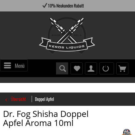
10% Neukunden Rabatt
Versa
Menü
Übersicht
Doppel Apfel
Dr. Fog Shisha Doppel
Apfel Aroma 10ml