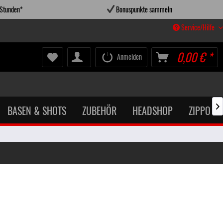
 Stunden*
Bonuspunkte sammeln
Service/Hilfe
0,00 € *
Anmelden
BASEN & SHOTS
ZUBEHÖR
HEADSHOP
ZIPPO X
