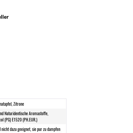
ller
natapfel, Zitrone
und Naturidentische Aromastoffe,
col (PG) E1520 (PH.EUR.)
 nicht dazu geeignet, sie pur zu dampfen