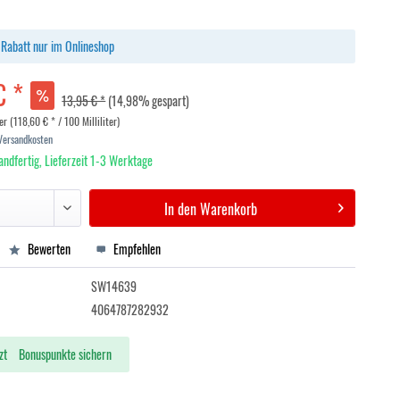
Rabatt nur im Onlineshop
€ *
13,95 € *
(14,98% gespart)
ter (118,60 € * / 100 Milliliter)
 Versandkosten
andfertig, Lieferzeit 1-3 Werktage
In den
Warenkorb
Bewerten
Empfehlen
SW14639
4064787282932
zt
Bonuspunkte sichern