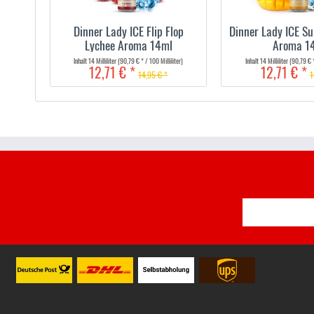
Dinner Lady ICE Flip Flop
Dinner Lady ICE S
Lychee Aroma 14ml
Aroma 1
Inhalt
14 Milliliter
(90,79 € * / 100 Milliliter)
Inhalt
14 Milliliter
(90,79 € *
12,71 € *
12,71 € *
14,95 € *
1