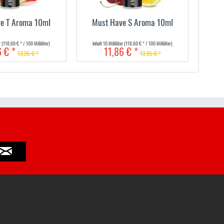
e T Aroma 10ml
Must Have S Aroma 10ml
er
(118,60 € * / 100 Milliliter)
Inhalt
10 Milliliter
(118,60 € * / 100 Milliliter)
6 € *
11,86 € *
13,95 € *
13,95 € *