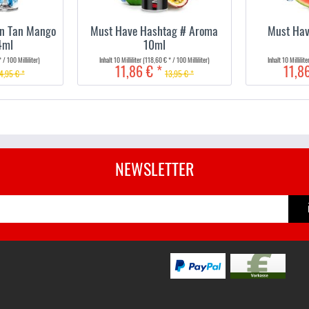
un Tan Mango
Must Have Hashtag # Aroma
Must Hav
4ml
10ml
 / 100 Milliliter)
Inhalt
10 Milliliter
(118,60 € * / 100 Milliliter)
Inhalt
10 Millilit
11,86 € *
11,8
4,95 € *
13,95 € *
NEWSLETTER