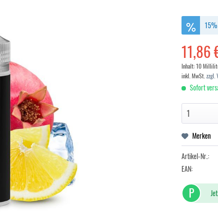
15% 
11,86 
Inhalt:
10 Millili
inkl. MwSt.
zzgl.
Sofort vers
Merken
Artikel-Nr.:
EAN:
P
Jet