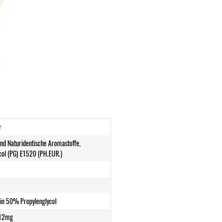
r
und Naturidentische Aromastoffe,
col (PG) E1520 (PH.EUR.)
in 50% Propylenglycol
 12mg