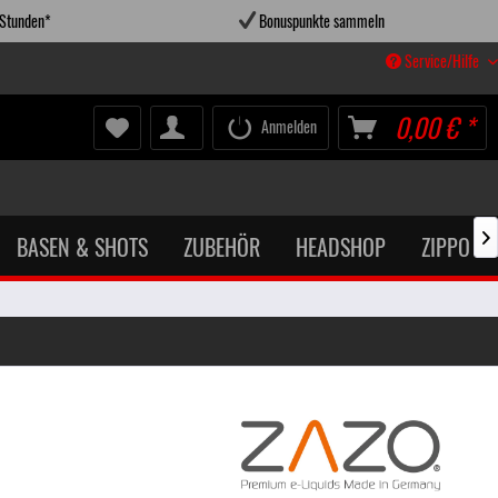
 Stunden*
Bonuspunkte sammeln
Service/Hilfe
0,00 € *
Anmelden
BASEN & SHOTS
ZUBEHÖR
HEADSHOP
ZIPPO X
