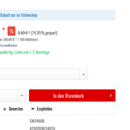
Rabatt nur im Onlineshop
 *
9,50 € *
(14,95% gespart)
ter (80,80 € * / 100 Milliliter)
 Versandkosten
andfertig, Lieferzeit 1-3 Werktage
In den
Warenkorb
Bewerten
Empfehlen
SW14608
4260769634816