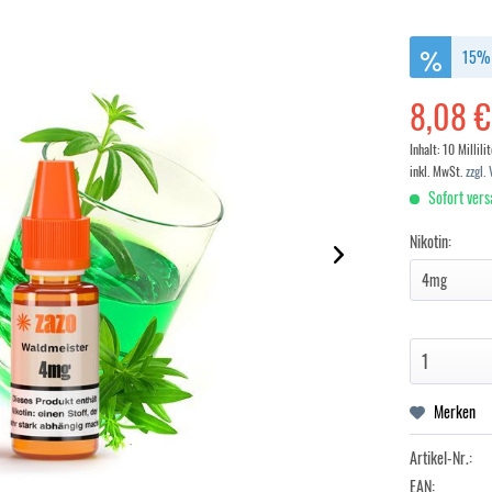
15% 
8,08 €
Inhalt:
10 Millili
inkl. MwSt.
zzgl.
Sofort vers
Nikotin:
Merken
Artikel-Nr.:
EAN: