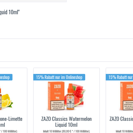
quid 10ml"
neshop
15% Rabatt nur im Onlineshop
15% Rabatt nur
rone-Limette
ZAZO Classics Watermelon
ZAZO Classi
0ml
Liquid 10ml
 / 100 Milliliter)
Inhalt
10 Milliliter
(80,80 € * / 100 Milliliter)
Inhalt
10 Millilit