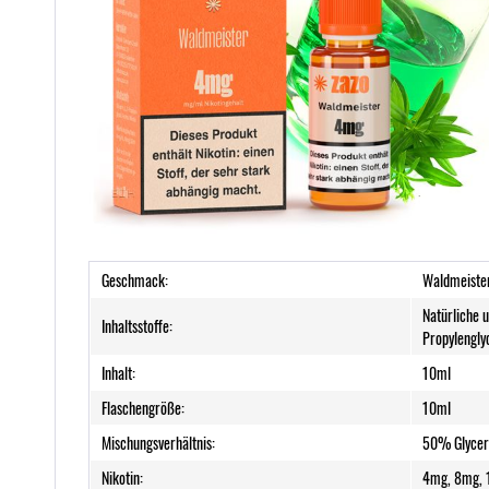
Geschmack:
Waldmeiste
Natürliche 
Inhaltsstoffe:
Propylengly
Inhalt:
10ml
Flaschengröße:
10ml
Mischungsverhältnis:
50% Glycer
Nikotin:
4mg, 8mg,