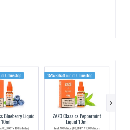
 im Onlineshop
15% Rabatt nur im Onlineshop
15% Rab
cs Blueberry Liquid
ZAZO Classics Peppermint
ZAZO
10ml
Liquid 10ml
er
(80,80 € * / 100 Milliliter)
Inhalt
10 Milliliter
(80,80 € * / 100 Milliliter)
Inha