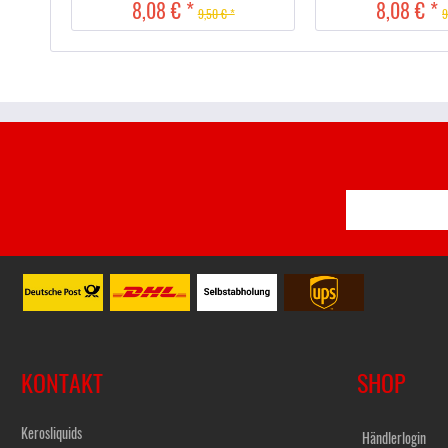
8,08 € *
8,08 € *
9,50 € *
9
KONTAKT
SHOP
Kerosliquids
Händlerlogin