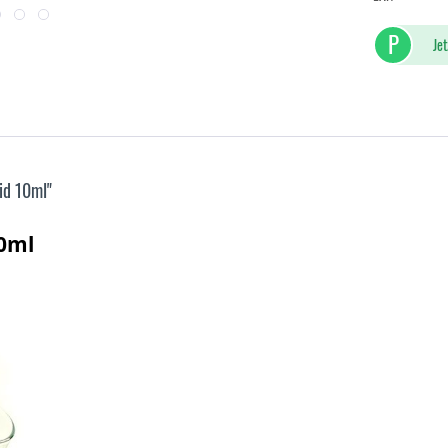
P
Jet
id 10ml"
10ml