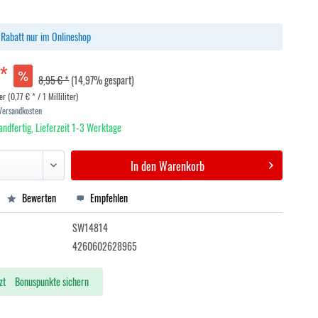
Rabatt nur im Onlineshop
 *
8,95 € *
(14,97% gespart)
er (0,77 € * / 1 Milliliter)
 Versandkosten
andfertig, Lieferzeit 1-3 Werktage
In den
Warenkorb
Bewerten
Empfehlen
SW14814
4260602628965
zt
Bonuspunkte sichern