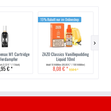
15% Rabatt nur im Onlineshop
15% Rab
enax M1 Cartridge
ZAZO Classics Vanillepudding
ZAZO
Verdampfer
Liquid 10ml
ück
(3,32 € * / 1 Stück)
Inhalt
10 Milliliter
(80,80 € * / 100 Milliliter)
Inha
,95 € *
8,08 € *
9,50 € *