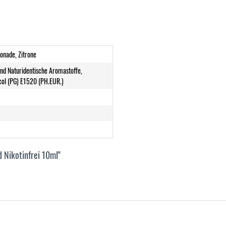
monade, Zitrone
und Naturidentische Aromastoffe,
col (PG) E1520 (PH.EUR.)
 Nikotinfrei 10ml"