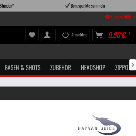
 Stunden*
Bonuspunkte sammeln
Service/Hilfe
0,00 € *
Anmelden
BASEN & SHOTS
ZUBEHÖR
HEADSHOP
ZIPPO X
