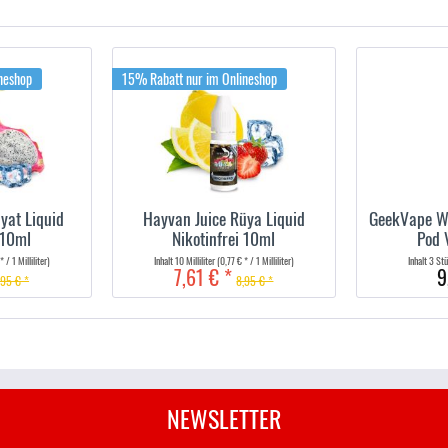
neshop
15% Rabatt nur im Onlineshop
yat Liquid
Hayvan Juice Rüya Liquid
GeekVape W
 10ml
Nikotinfrei 10ml
Pod 
* / 1 Milliliter)
Inhalt
10 Milliliter
(0,77 € * / 1 Milliliter)
Inhalt
3 St
7,61 € *
9
,95 € *
8,95 € *
NEWSLETTER