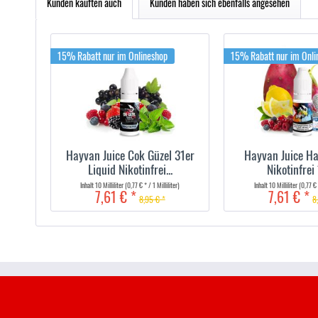
Kunden kauften auch
Kunden haben sich ebenfalls angesehen
15% Rabatt nur im Onlineshop
15% Rabatt nur im Onli
Hayvan Juice Cok Güzel 31er
Hayvan Juice Ha
Liquid Nikotinfrei...
Nikotinfrei
Inhalt
10 Milliliter
(0,77 € * / 1 Milliliter)
Inhalt
10 Milliliter
(0,77 € 
7,61 € *
7,61 € *
8,95 € *
8