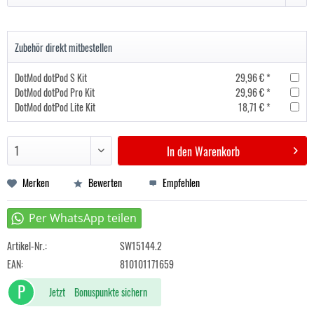
Zubehör direkt mitbestellen
DotMod dotPod S Kit
29,96 € *
DotMod dotPod Pro Kit
29,96 € *
DotMod dotPod Lite Kit
18,71 € *
In den
Warenkorb
Merken
Bewerten
Empfehlen
Artikel-Nr.:
SW15144.2
EAN:
810101171659
P
Jetzt
Bonuspunkte sichern