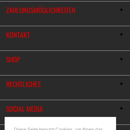
ZAHLUNGSMÖGLICHKEITEN
KONTAKT
SHOP
RECHTLICHES
SOCIAL MEDIA
Vertrag widerrufen
Diese Seite benutzt Cookies, um Ihnen das