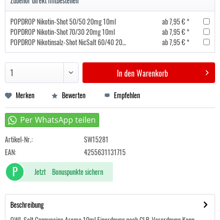
Zubehör direkt mitbestellen
POPDROP Nikotin-Shot 50/50 20mg 10ml
ab 7,95 € *
POPDROP Nikotin-Shot 70/30 20mg 10ml
ab 7,95 € *
POPDROP Nikotinsalz-Shot NicSalt 60/40 20mg 10ml
ab 7,95 € *
In den
Warenkorb
Merken
Bewerten
Empfehlen
Artikel-Nr.:
SW15281
EAN:
4255631131715
P
Jetzt
Bonuspunkte sichern
Beschreibung
OWL Salt Cappuccino Aroma 10ml Einordnung nach CLP-Verordnung Kann